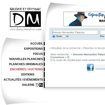
Texte
Id
Prix 
ACCUEIL
> Résultats de la recherche > Planches et dessi
EXPOSITIONS
FOCUS
Votre recherche : «
Antonio Hernandez Palac
Couverture
»
NOUVELLES PLANCHES
Il n'y a pas de résultat pour votre recherche da
PLANCHES ORIGINALES
A propos
ENCHÈRES / AUCTIONS
EDITIONS
ACTUALITÉS / EVÉNEMENTS
GALERIE