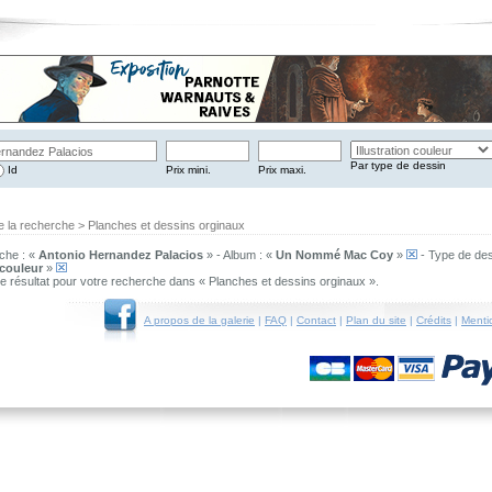
Par type de dessin
Id
Prix mini.
Prix maxi.
e la recherche > Planches et dessins orginaux
che : «
Antonio Hernandez Palacios
» - Album : «
Un Nommé Mac Coy
»
- Type de des
 couleur
»
 de résultat pour votre recherche dans « Planches et dessins orginaux ».
A propos de la galerie
|
FAQ
|
Contact
|
Plan du site
|
Crédits
|
Menti