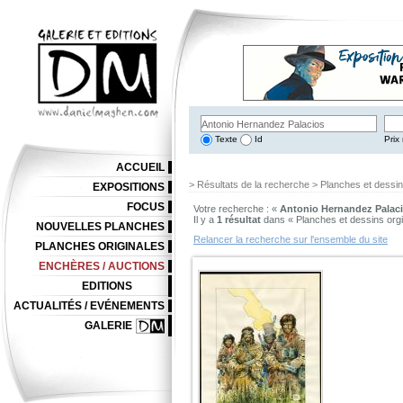
Texte
Id
Prix 
ACCUEIL
> Résultats de la recherche > Planches et dessi
EXPOSITIONS
FOCUS
Votre recherche : «
Antonio Hernandez Palac
Il y a
1 résultat
dans « Planches et dessins org
NOUVELLES PLANCHES
Relancer la recherche sur l'ensemble du site
PLANCHES ORIGINALES
ENCHÈRES / AUCTIONS
EDITIONS
ACTUALITÉS / EVÉNEMENTS
GALERIE