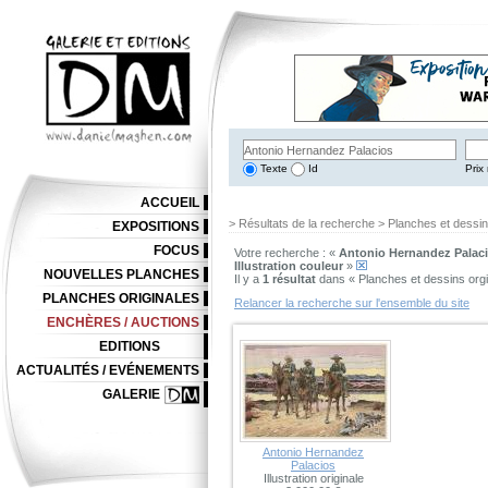
Texte
Id
Prix 
ACCUEIL
> Résultats de la recherche > Planches et dessi
EXPOSITIONS
FOCUS
Votre recherche : «
Antonio Hernandez Palac
Illustration couleur
»
NOUVELLES PLANCHES
Il y a
1 résultat
dans « Planches et dessins org
PLANCHES ORIGINALES
Relancer la recherche sur l'ensemble du site
ENCHÈRES / AUCTIONS
EDITIONS
ACTUALITÉS / EVÉNEMENTS
GALERIE
Antonio Hernandez
Palacios
Illustration originale