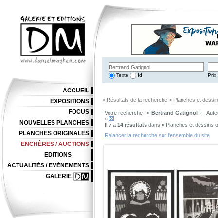
Texte
Id
Prix 
ACCUEIL
> Résultats de la recherche > Planches et dessi
EXPOSITIONS
FOCUS
Votre recherche : «
Bertrand Gatignol
» - Aute
»
NOUVELLES PLANCHES
Il y a
14 résultats
dans « Planches et dessins o
PLANCHES ORIGINALES
Relancer la recherche sur l'ensemble du site
ENCHÈRES / AUCTIONS
EDITIONS
ACTUALITÉS / EVÉNEMENTS
GALERIE