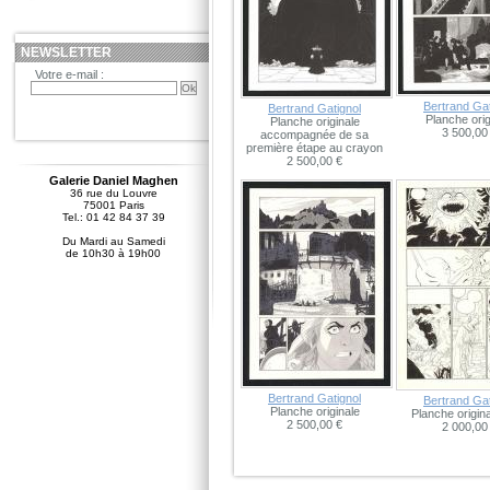
NEWSLETTER
Votre e-mail :
Bertrand Gat
Bertrand Gatignol
Planche orig
Planche originale
3 500,00
accompagnée de sa
première étape au crayon
2 500,00 €
Galerie Daniel Maghen
36 rue du Louvre
75001 Paris
Tel.: 01 42 84 37 39
Du Mardi au Samedi
de 10h30 à 19h00
Bertrand Gatignol
Bertrand Gat
Planche originale
Planche origin
2 500,00 €
2 000,00