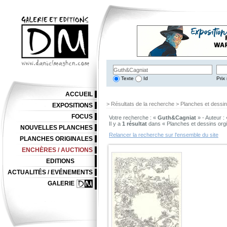
Texte
Id
Prix 
ACCUEIL
> Résultats de la recherche > Planches et dessi
EXPOSITIONS
FOCUS
Votre recherche : «
Guth&Cagniat
» - Auteur :
Il y a
1 résultat
dans « Planches et dessins org
NOUVELLES PLANCHES
Relancer la recherche sur l'ensemble du site
PLANCHES ORIGINALES
ENCHÈRES / AUCTIONS
EDITIONS
ACTUALITÉS / EVÉNEMENTS
GALERIE