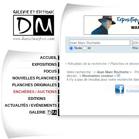
Texte
Id
Prix 
ACCUEIL
> Résultats de la recherche > Planches et dessi
EXPOSITIONS
FOCUS
Votre recherche : «
Jean Marc Rochette
» - Pr
dessin : «
Illustration couleur
»
NOUVELLES PLANCHES
Il n'y a pas de résultat pour votre recherche da
PLANCHES ORIGINALES
A propos
ENCHÈRES / AUCTIONS
EDITIONS
ACTUALITÉS / EVÉNEMENTS
GALERIE