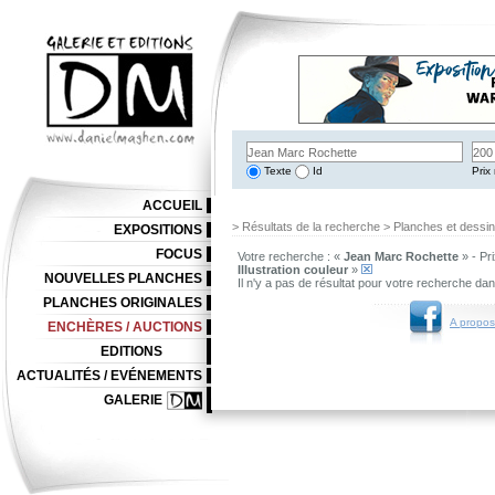
Texte
Id
Prix 
ACCUEIL
> Résultats de la recherche > Planches et dessi
EXPOSITIONS
FOCUS
Votre recherche : «
Jean Marc Rochette
» - Pr
Illustration couleur
»
NOUVELLES PLANCHES
Il n'y a pas de résultat pour votre recherche da
PLANCHES ORIGINALES
A propos
ENCHÈRES / AUCTIONS
EDITIONS
ACTUALITÉS / EVÉNEMENTS
GALERIE