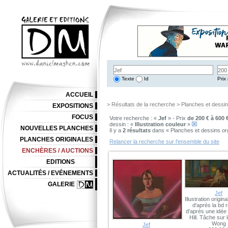
Texte
Id
Prix 
ACCUEIL
> Résultats de la recherche > Planches et dessi
EXPOSITIONS
FOCUS
Votre recherche : «
Jef
» - Prix
de 200 € à 600 
dessin : «
Illustration couleur
»
NOUVELLES PLANCHES
Il y a
2 résultats
dans « Planches et dessins or
PLANCHES ORIGINALES
Relancer la recherche sur l'ensemble du site
ENCHÈRES / AUCTIONS
EDITIONS
ACTUALITÉS / EVÉNEMENTS
GALERIE
Jef
Illustration origin
d'après la bd 
d'après une idée
Hill. Tâche sur 
Wong
Jef