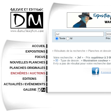
Texte
Id
Prix 
ACCUEIL
> Résultats de la recherche > Planches et dessi
EXPOSITIONS
FOCUS
Votre recherche : «
Jef
» - Prix
supérieur à 3 0
»
- Type de dessin : «
Illustration couleur
»
NOUVELLES PLANCHES
Il n'y a pas de résultat pour votre recherche da
PLANCHES ORIGINALES
A propos
ENCHÈRES / AUCTIONS
EDITIONS
ACTUALITÉS / EVÉNEMENTS
GALERIE