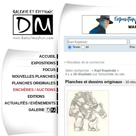
Texte
Id
Prix 
ACCUEIL
> Résultats de la recherche
EXPOSITIONS
FOCUS
Votre recherche : «
Karl Kopinski
»
Il y a
10 résultats
sur l'ensemble du site.
NOUVELLES PLANCHES
Planches et dessins originaux
- 10 résu
PLANCHES ORIGINALES
ENCHÈRES / AUCTIONS
EDITIONS
ACTUALITÉS / EVÉNEMENTS
GALERIE