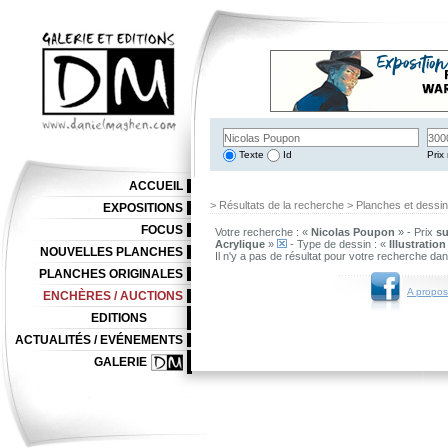
Texte
Id
Prix 
ACCUEIL
> Résultats de la recherche > Planches et dessi
EXPOSITIONS
FOCUS
Votre recherche : «
Nicolas Poupon
» - Prix
su
Acrylique
»
- Type de dessin : «
Illustration
NOUVELLES PLANCHES
Il n'y a pas de résultat pour votre recherche da
PLANCHES ORIGINALES
A propos
ENCHÈRES / AUCTIONS
EDITIONS
ACTUALITÉS / EVÉNEMENTS
GALERIE