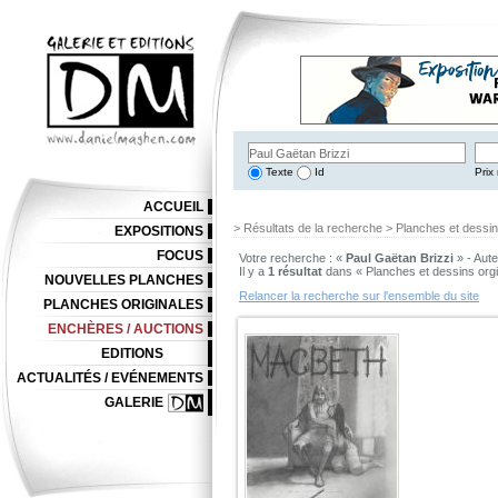
Texte
Id
Prix 
ACCUEIL
> Résultats de la recherche > Planches et dessi
EXPOSITIONS
FOCUS
Votre recherche : «
Paul Gaëtan Brizzi
» - Aute
Il y a
1 résultat
dans « Planches et dessins org
NOUVELLES PLANCHES
Relancer la recherche sur l'ensemble du site
PLANCHES ORIGINALES
ENCHÈRES / AUCTIONS
EDITIONS
ACTUALITÉS / EVÉNEMENTS
GALERIE