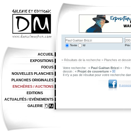
Texte
Id
Prix 
ACCUEIL
> Résultats de la recherche > Planches et dessi
EXPOSITIONS
FOCUS
Votre recherche : «
Paul Gaëtan Brizzi
» - Pri
dessin : «
Projet de couverture
»
NOUVELLES PLANCHES
Il n'y a pas de résultat pour votre recherche da
PLANCHES ORIGINALES
A propos
ENCHÈRES / AUCTIONS
EDITIONS
ACTUALITÉS / EVÉNEMENTS
GALERIE