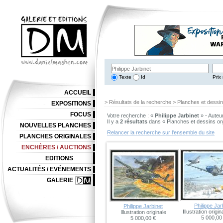
Texte
Id
Prix 
ACCUEIL
> Résultats de la recherche > Planches et dessi
EXPOSITIONS
FOCUS
Votre recherche : «
Philippe Jarbinet
» - Auteu
Il y a
2 résultats
dans « Planches et dessins or
NOUVELLES PLANCHES
Relancer la recherche sur l'ensemble du site
PLANCHES ORIGINALES
ENCHÈRES / AUCTIONS
EDITIONS
ACTUALITÉS / EVÉNEMENTS
GALERIE
Philippe Jar
Philippe Jarbinet
Illustration origin
Illustration originale
5 000,00
5 000,00 €