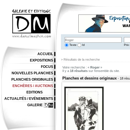
Texte
Id
Prix 
ACCUEIL
> Résultats de la recherche
EXPOSITIONS
FOCUS
Votre recherche : «
Roger
»
Il y a
18 résultats
sur l'ensemble du site.
NOUVELLES PLANCHES
Planches et dessins originaux
- 18 résu
PLANCHES ORIGINALES
ENCHÈRES / AUCTIONS
EDITIONS
ACTUALITÉS / EVÉNEMENTS
GALERIE