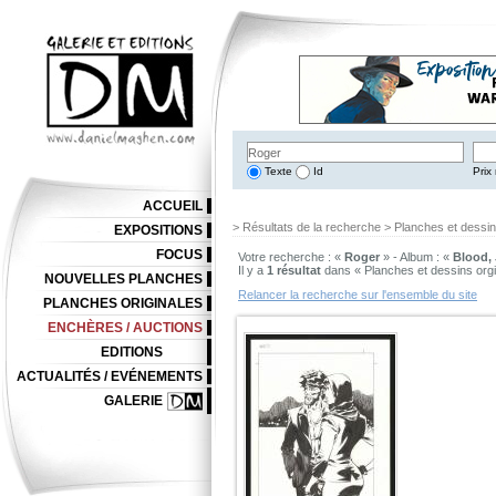
Texte
Id
Prix 
ACCUEIL
> Résultats de la recherche > Planches et dessi
EXPOSITIONS
FOCUS
Votre recherche : «
Roger
» - Album : «
Blood, 
Il y a
1 résultat
dans « Planches et dessins org
NOUVELLES PLANCHES
Relancer la recherche sur l'ensemble du site
PLANCHES ORIGINALES
ENCHÈRES / AUCTIONS
EDITIONS
ACTUALITÉS / EVÉNEMENTS
GALERIE