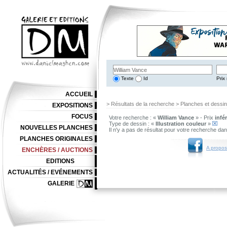
Texte
Id
Prix 
ACCUEIL
> Résultats de la recherche > Planches et dessi
EXPOSITIONS
FOCUS
Votre recherche : «
William Vance
» - Prix
infé
Type de dessin : «
Illustration couleur
»
NOUVELLES PLANCHES
Il n'y a pas de résultat pour votre recherche da
PLANCHES ORIGINALES
A propos
ENCHÈRES / AUCTIONS
EDITIONS
ACTUALITÉS / EVÉNEMENTS
GALERIE