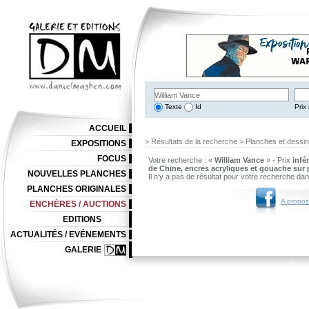
Texte
Id
Prix 
ACCUEIL
> Résultats de la recherche > Planches et dessi
EXPOSITIONS
FOCUS
Votre recherche : «
William Vance
» - Prix
infé
de Chine, encres acryliques et gouache sur 
NOUVELLES PLANCHES
Il n'y a pas de résultat pour votre recherche da
PLANCHES ORIGINALES
A propos
ENCHÈRES / AUCTIONS
EDITIONS
ACTUALITÉS / EVÉNEMENTS
GALERIE