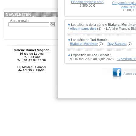
Planche originale n°43
Crayonné origina
3 300,00 €
planche n
1 500,00
NEWSLETTER
Votre e-mail :
Les albums de la série «
Blake et Mortimer
Album sans titre
(1)
L'Affaire Francis Bla
Les série de
Ted Benoit
:
Blake et Mortimer
(7)
Ray Banana
(7)
Galerie Daniel Maghen
36 rue du Louvre
Exposition de
Ted Benoit
:
75001 Paris
du 16 mai 2023 au 3 juin 2023 -
Exposition 
Tel.: 01 42 84 37 39
Du Mardi au Samedi
de 10h30 à 19h00
A propos