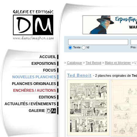
Texte
Id
Prix 
ACCUEIL
>
Catalogue
>
Ted Benoit
>
Blake et Mortimer
> L'
EXPOSITIONS
FOCUS
Ted Benoit
- 2 planches originales de
Te
NOUVELLES PLANCHES
PLANCHES ORIGINALES
ENCHÈRES / AUCTIONS
EDITIONS
ACTUALITÉS / EVÉNEMENTS
GALERIE