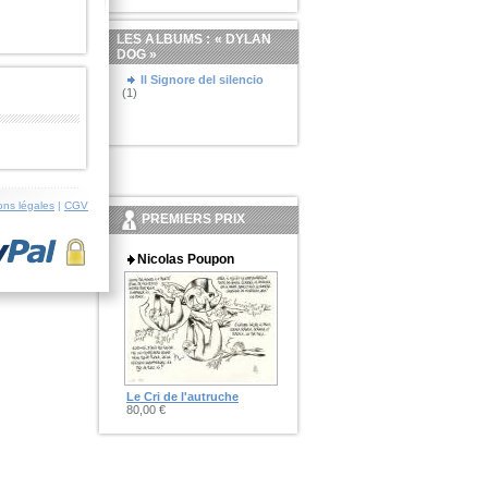
LES ALBUMS : «
DYLAN
DOG
»
Il Signore del silencio
(1)
ons légales
|
CGV
PREMIERS PRIX
Nicolas Poupon
Le Cri de l'autruche
80,00 €