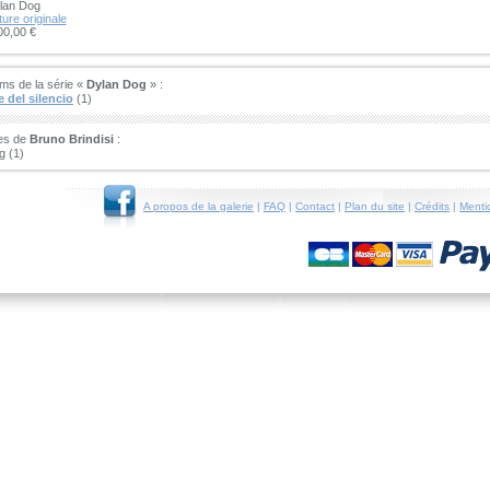
lan Dog
ure originale
00,00 €
ms de la série «
Dylan Dog
» :
e del silencio
(1)
ies de
Bruno Brindisi
:
g (1)
A propos de la galerie
|
FAQ
|
Contact
|
Plan du site
|
Crédits
|
Menti