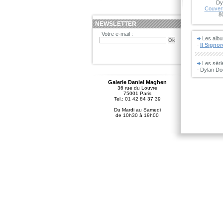
Dy
Couvert
8
NEWSLETTER
Votre e-mail :
Les albu
Il Signor
Les sér
Dylan Do
Galerie Daniel Maghen
36 rue du Louvre
75001 Paris
Tel.: 01 42 84 37 39
Du Mardi au Samedi
de 10h30 à 19h00