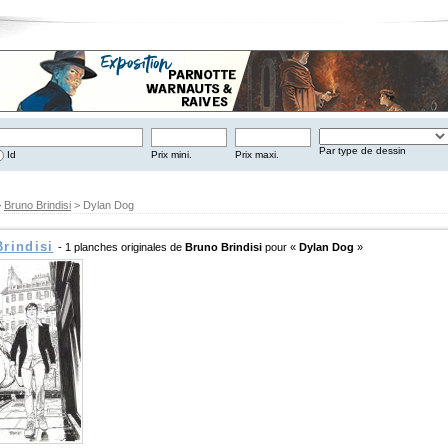
Par type de dessin
Id
Prix mini.
Prix maxi.
>
Bruno Brindisi
> Dylan Dog
rindisi
- 1 planches originales de
Bruno Brindisi
pour «
Dylan Dog
»