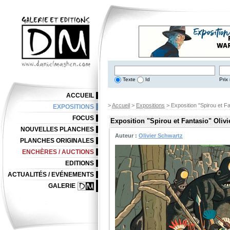
Texte
Id
Prix 
ACCUEIL
>
Accueil
>
Expositions
> Exposition "Spirou et Fa
EXPOSITIONS
FOCUS
Exposition "Spirou et Fantasio" Oliv
NOUVELLES PLANCHES
Auteur :
Olivier Schwartz
PLANCHES ORIGINALES
ENCHÈRES / AUCTIONS
EDITIONS
ACTUALITÉS / EVÉNEMENTS
GALERIE