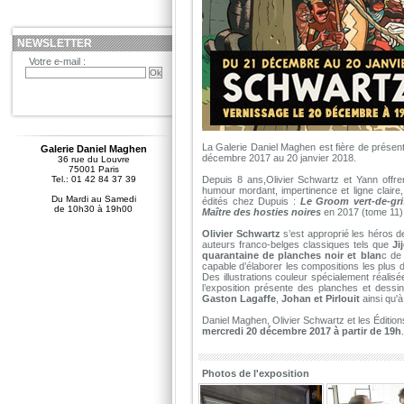
NEWSLETTER
Votre e-mail :
La Galerie Daniel Maghen est fière de présent
Galerie Daniel Maghen
décembre 2017 au 20 janvier 2018.
36 rue du Louvre
75001 Paris
Tel.: 01 42 84 37 39
Depuis 8 ans,Olivier Schwartz et Yann offr
humour mordant, impertinence et ligne claire
Du Mardi au Samedi
édités chez Dupuis :
Le Groom vert-de-gri
de 10h30 à 19h00
Maître des hosties noires
en 2017 (tome 11)
Olivier Schwartz
s’est approprié les héros d
auteurs franco-belges classiques tels que
Ji
quarantaine de planches noir et blan
c de 
capable d’élaborer les compositions les plus dy
Des illustrations couleur spécialement réalis
l’exposition présente des planches et dess
Gaston Lagaffe
,
Johan et Pirlouit
ainsi qu'
Daniel Maghen, Olivier Schwartz et les Éditio
mercredi 20 décembre 2017 à partir de 19h
.
Photos de l'exposition