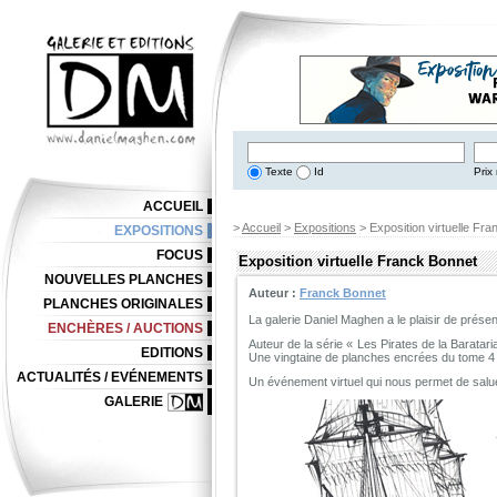
Texte
Id
Prix 
ACCUEIL
>
Accueil
>
Expositions
> Exposition virtuelle Fr
EXPOSITIONS
FOCUS
Exposition virtuelle Franck Bonnet
NOUVELLES PLANCHES
Auteur :
Franck Bonnet
PLANCHES ORIGINALES
La galerie Daniel Maghen a le plaisir de prése
ENCHÈRES / AUCTIONS
Auteur de la série « Les Pirates de la Barata
EDITIONS
Une vingtaine de planches encrées du tome 4 
ACTUALITÉS / EVÉNEMENTS
Un événement virtuel qui nous permet de salue
GALERIE