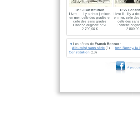
USS Constitution
USS Constit
Livre II - Il y a deux justices
Livre II - Il y a d
en mer, celle des gradés et
en mer, celle des
celle des sans grades
celle des sans
Planche originale n°51
Planche origin
2 700,00 €
2 800,00
Les séries de
Franck Bonnet
:
Album(s) sans série
(1)
Ann Bonny, la 
Constitution
(18)
A propos