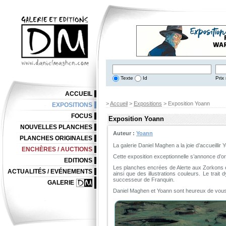
Texte
Id
Prix 
ACCUEIL
>
Accueil
>
Expositions
> Exposition Yoann
EXPOSITIONS
FOCUS
Exposition Yoann
NOUVELLES PLANCHES
Auteur :
Yoann
PLANCHES ORIGINALES
La galerie Daniel Maghen a la joie d’accueillir
ENCHÈRES / AUCTIONS
Cette exposition exceptionnelle s’annonce d’or
EDITIONS
Les planches encrées de Alerte aux Zorkons e
ACTUALITÉS / EVÉNEMENTS
ainsi que des illustrations couleurs. Le trai
successeur de Franquin.
GALERIE
Daniel Maghen et Yoann sont heureux de vous 