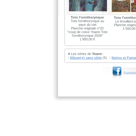
Toto l'ornithorynque
Toto l'ornith
Toto l'ornithorynque au
Le brouillard 
pays du ciel
Planche origin
Planche originale n°20
1 500,00
"coup de coeur Yoann-Toto
l'ornithorynque 2026"
1 800,00 €
Les séries de
Yoann
:
Album(s) sans série
(5)
Spirou et Fanta
A propos