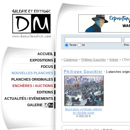
Texte
Id
Prix 
ACCUEIL
>
Catalogue
>
Philippe Gauckler
>
Kebek
> L'Eter
EXPOSITIONS
FOCUS
Philippe Gauckler
- 1 planches origi
NOUVELLES PLANCHES
PLANCHES ORIGINALES
ENCHÈRES / AUCTIONS
EDITIONS
ACTUALITÉS / EVÉNEMENTS
GALERIE
Illustration originale utilisée
en double page
4 000,00 €