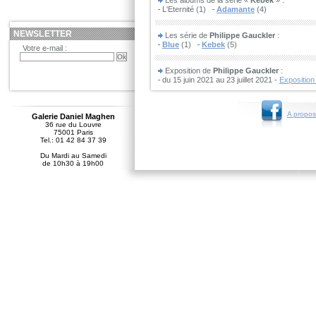
Les albums de la série «
Kebek
» :
L'Eternité (1)
Adamante
(4)
NEWSLETTER
Les série de
Philippe Gauckler
:
Blue
(1)
Kebek
(5)
Votre e-mail :
Exposition de
Philippe Gauckler
:
du 15 juin 2021 au 23 juillet 2021 -
Exposition
A propos
Galerie Daniel Maghen
36 rue du Louvre
75001 Paris
Tel.: 01 42 84 37 39
Du Mardi au Samedi
de 10h30 à 19h00