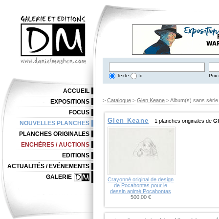
Texte
Id
Prix 
ACCUEIL
>
Catalogue
>
Glen Keane
> Album(s) sans série
EXPOSITIONS
FOCUS
Glen Keane
- 1 planches originales de
G
NOUVELLES PLANCHES
PLANCHES ORIGINALES
ENCHÈRES / AUCTIONS
EDITIONS
ACTUALITÉS / EVÉNEMENTS
GALERIE
Crayonné original de design
de Pocahontas pour le
dessin animé Pocahontas
500,00 €