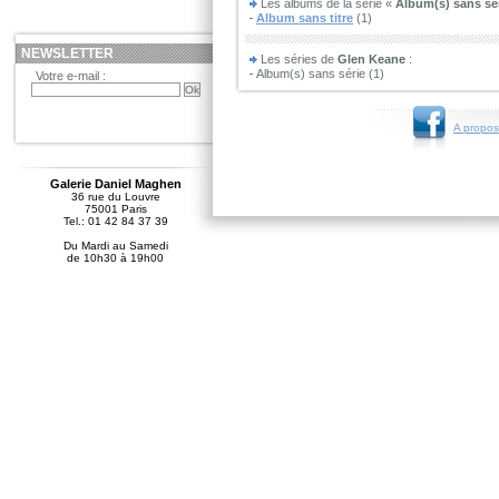
Les albums de la série «
Album(s) sans sé
Album sans titre
(1)
NEWSLETTER
Les séries de
Glen Keane
:
Album(s) sans série (1)
Votre e-mail :
A propos
Galerie Daniel Maghen
36 rue du Louvre
75001 Paris
Tel.: 01 42 84 37 39
Du Mardi au Samedi
de 10h30 à 19h00