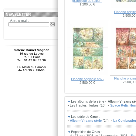
graphique de l'album
1 200,00 €
Planche origin
NEWSLETTER
2 500,00
Votre e-mail :
Galerie Daniel Maghen
36 rue du Louvre
75001 Paris
Tel.: 01 42 84 37 39
Du Mardi au Samedi
de 10h30 à 19h00
Planche origin
Planche originale n°66
2 500,00
2 500,00 €
Les albums de la série «
Album(s) sans sé
Les Hautes Herbes (16)
Space Relic Hun
Les série de
Grun
:
Album(s) sans série
(24)
La Conjuratio
Exposition de
Grun
:
du 23 aout 2023 au 16 septembre 2023 -
Exp