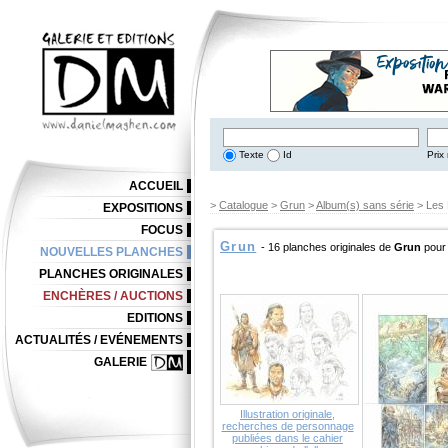
Texte
Id
Prix 
ACCUEIL
>
Catalogue
>
Grun
>
Album(s) sans série
> Les 
EXPOSITIONS
FOCUS
Grun
- 16 planches originales de
Grun
pour
NOUVELLES PLANCHES
PLANCHES ORIGINALES
ENCHÈRES / AUCTIONS
EDITIONS
ACTUALITÉS / EVÉNEMENTS
GALERIE
Illustration originale,
recherches de personnage
publiées dans le cahier