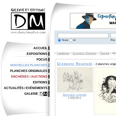
Texte
Id
Prix 
ACCUEIL
>
Catalogue
>
Grzegorz Rosinski
>
Thorgal
> Alb
EXPOSITIONS
FOCUS
Grzegorz Rosinski
- 2 planches orig
NOUVELLES PLANCHES
PLANCHES ORIGINALES
ENCHÈRES / AUCTIONS
EDITIONS
ACTUALITÉS / EVÉNEMENTS
GALERIE
Illustration originale
1 000,00 €