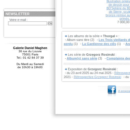
Illustration origin
de dessin pour 
BD'Sphère du BD
de Sierre, scul
NEWSLETTER
bronze remise au
primés.
Votre e-mail :
7 000,00
Les albums de la série «
Thorgal
» :
Album sans titre (2)
Les Trois vieillards
perdu
(1)
La Gardienne des clés
(1)
Ar
Galerie Daniel Maghen
36 rue du Louvre
75001 Paris
Les série de
Grzegorz Rosinski
:
Tel.: 01 42 84 37 39
Album(s) sans série
(3)
Complainte de
Du Mardi au Samedi
de 10h30 à 19h00
Exposition de
Grzegorz Rosinski
:
du 23 avril 2025 au 24 mai 2025 -
Rétrospect
2021 -
Rétrospective Grzegorz Rosinski
du 
A propos