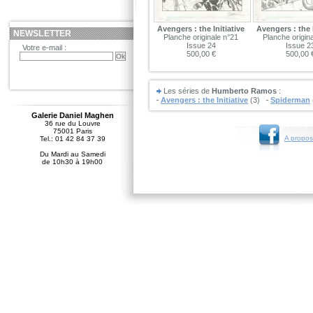
Avengers : the Initiative
Avengers : the I
NEWSLETTER
Planche originale n°21
Planche origin
Issue 24
Issue 2
Votre e-mail :
500,00 €
500,00 
Les séries de
Humberto Ramos
:
Avengers : the Initiative
(3)
Spiderman
Galerie Daniel Maghen
36 rue du Louvre
75001 Paris
A propos
Tel.: 01 42 84 37 39
Du Mardi au Samedi
de 10h30 à 19h00