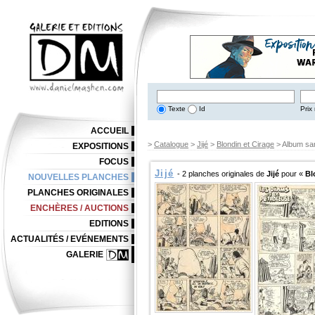
Texte
Id
Prix 
ACCUEIL
>
Catalogue
>
Jijé
>
Blondin et Cirage
> Album san
EXPOSITIONS
FOCUS
Jijé
- 2 planches originales de
Jijé
pour «
Bl
NOUVELLES PLANCHES
PLANCHES ORIGINALES
ENCHÈRES / AUCTIONS
EDITIONS
ACTUALITÉS / EVÉNEMENTS
GALERIE