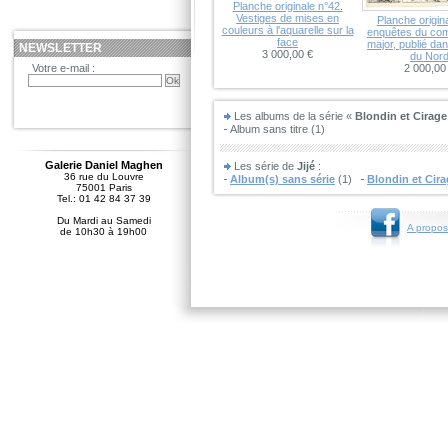
Planche originale n°42.
Vestiges de mises en
Planche origin
couleurs à l'aquarelle sur la
enquêtes du co
face
major, publié da
NEWSLETTER
3 000,00 €
du Nor
Votre e-mail :
2 000,00
Les albums de la série «
Blondin et Cirage
Album sans titre (1)
Galerie Daniel Maghen
Les série de
Jijé
:
36 rue du Louvre
Album(s) sans série
(1)
Blondin et Cir
75001 Paris
Tel.: 01 42 84 37 39
Du Mardi au Samedi
A propos
de 10h30 à 19h00