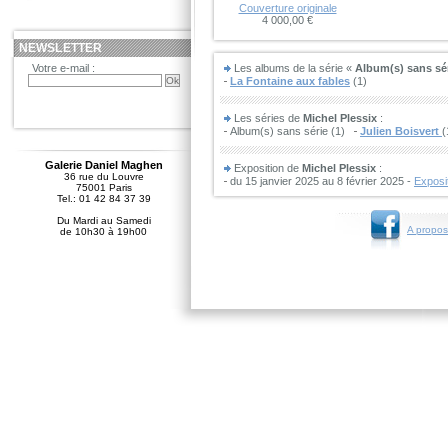
Couverture originale
4 000,00 €
NEWSLETTER
Votre e-mail :
Les albums de la série «
Album(s) sans sé
La Fontaine aux fables
(1)
Les séries de
Michel Plessix
:
Album(s) sans série (1)
Julien Boisvert
(
Galerie Daniel Maghen
Exposition de
Michel Plessix
:
36 rue du Louvre
du 15 janvier 2025 au 8 février 2025 -
Exposi
75001 Paris
Tel.: 01 42 84 37 39
Du Mardi au Samedi
A propos
de 10h30 à 19h00