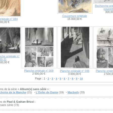
Recherche orig
couver
300,00
Couverture originale
riginale n° 084
15 000,00 €
000,00 €
che originale n°
30-31
500,00 €
Planche originale n° 009
Planche originale n° 048
Planche origin
2 500,00 €
3 000,00 €
2 500,0
Page : 1 -
-
-
-
-
-
-
-
-
2
3
4
5
6
7
8
9
10
ms de la série «
Album(s) sans série
» :
chotte de la Manche
(21)
L'Enfer de Dante
(19)
Macbeth
(33)
ies de
Paul & Gaëtan Brizzi
:
sans série (73)