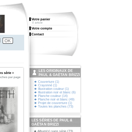
Votre panier
0 article
Votre compte
Contact
LES ORIGINAUX DE
s série
»
PAUL & GAËTAN BRIZZI
nches par page
Couverture (1)
Crayonné (1)
Illustration couleur (1)
Illustration noir et blanc (6)
Planche couleur (14)
Planche noir et blanc (49)
Projet de couverture (1)
Toutes les planches (73)
LES SÉRIES DE PAUL &
GAËTAN BRIZZI
Album(s) sans série (73)