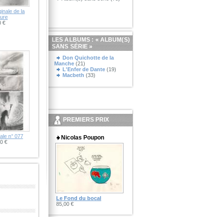
inale de la
ture
 €
LES ALBUMS : «
ALBUM(S)
SANS SÉRIE
»
Don Quichotte de la
Manche
(21)
L'Enfer de Dante
(19)
Macbeth
(33)
PREMIERS PRIX
ale n° 077
Nicolas Poupon
0 €
Le Fond du bocal
85,00 €