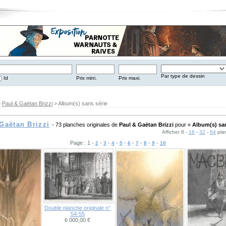
Par type de dessin
Id
Prix mini.
Prix maxi.
>
Paul & Gaëtan Brizzi
> Album(s) sans série
Gaëtan Brizzi
- 73 planches originales de
Paul & Gaëtan Brizzi
pour «
Album(s) san
Afficher 8 -
16
-
32
-
64
pla
Page : 1 -
-
-
-
-
-
-
-
-
2
3
4
5
6
7
8
9
10
Double planche originale n°
54-55
6 000,00 €