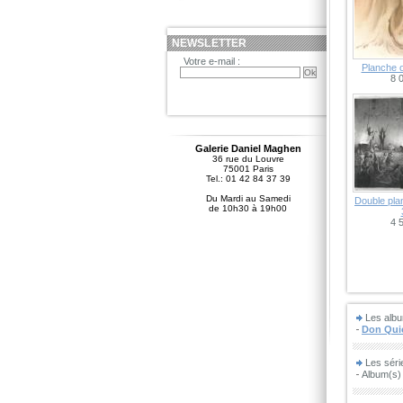
NEWSLETTER
Votre e-mail :
Planche o
8 
Galerie Daniel Maghen
36 rue du Louvre
75001 Paris
Tel.: 01 42 84 37 39
Du Mardi au Samedi
Double plan
de 10h30 à 19h00
4 
Les albu
Don Qui
Les sér
Album(s) 