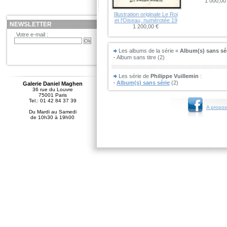
1 000,00
Illustration originale Le Roi
et l'Oiseau, numérotée 19
NEWSLETTER
1 200,00 €
Votre e-mail :
Les albums de la série «
Album(s) sans sé
Album sans titre (2)
Les série de
Philippe Vuillemin
:
Album(s) sans série
(2)
Galerie Daniel Maghen
36 rue du Louvre
75001 Paris
Tel.: 01 42 84 37 39
A propos
Du Mardi au Samedi
de 10h30 à 19h00