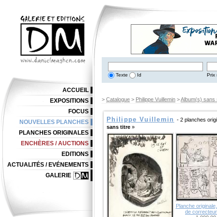
Texte
Id
Prix 
ACCUEIL
>
Catalogue
>
Philippe Vuillemin
>
Album(s) sans 
EXPOSITIONS
FOCUS
Philippe Vuillemin
- 2 planches orig
NOUVELLES PLANCHES
sans titre
»
PLANCHES ORIGINALES
ENCHÈRES / AUCTIONS
EDITIONS
ACTUALITÉS / EVÉNEMENTS
GALERIE
Planche originale
de correcteur