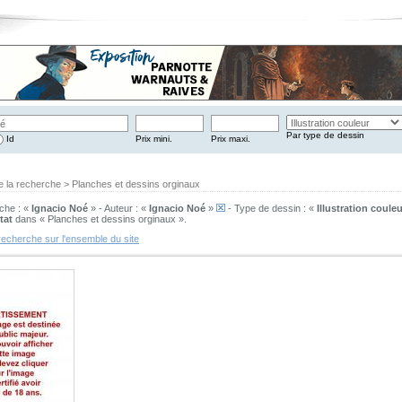
Par type de dessin
Id
Prix mini.
Prix maxi.
e la recherche > Planches et dessins orginaux
che : «
Ignacio Noé
» - Auteur : «
Ignacio Noé
»
- Type de dessin : «
Illustration couleu
tat
dans « Planches et dessins orginaux ».
recherche sur l'ensemble du site