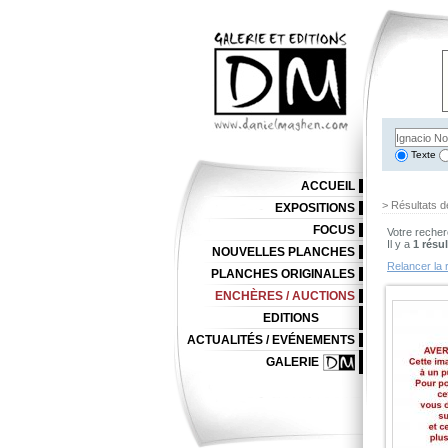
Texte
ACCUEIL
> Résultats d
EXPOSITIONS
FOCUS
Votre recher
Il y a
1 résul
NOUVELLES PLANCHES
Relancer la 
PLANCHES ORIGINALES
ENCHÈRES / AUCTIONS
EDITIONS
ACTUALITÉS / EVÉNEMENTS
GALERIE