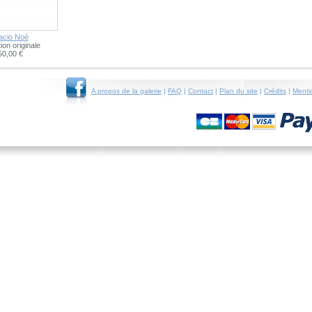
acio Noé
tion originale
50,00 €
A propos de la galerie
|
FAQ
|
Contact
|
Plan du site
|
Crédits
|
Menti