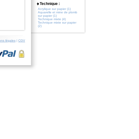
Technique :
Acrylique sur papier (1)
Aquarelle et mine de plomb
sur papier (1)
Technique mixte (4)
Technique mixte sur papier
(2)
ons légales
|
CGV