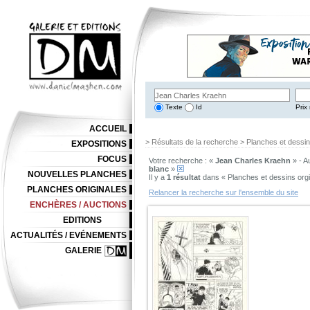
Texte
Id
Prix 
ACCUEIL
> Résultats de la recherche > Planches et dessi
EXPOSITIONS
FOCUS
Votre recherche : «
Jean Charles Kraehn
» - A
blanc
»
NOUVELLES PLANCHES
Il y a
1 résultat
dans « Planches et dessins org
PLANCHES ORIGINALES
Relancer la recherche sur l'ensemble du site
ENCHÈRES / AUCTIONS
EDITIONS
ACTUALITÉS / EVÉNEMENTS
GALERIE