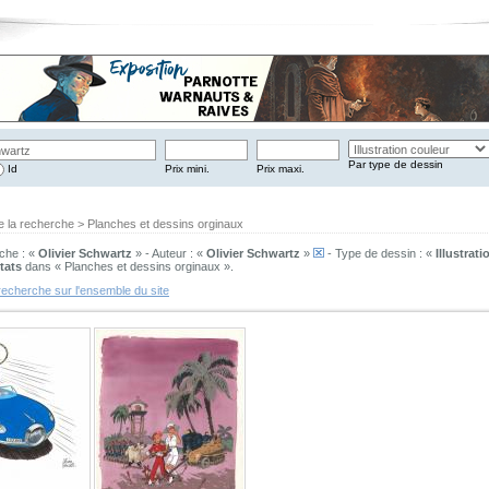
Par type de dessin
Id
Prix mini.
Prix maxi.
e la recherche > Planches et dessins orginaux
che : «
Olivier Schwartz
» - Auteur : «
Olivier Schwartz
»
- Type de dessin : «
Illustrat
tats
dans « Planches et dessins orginaux ».
recherche sur l'ensemble du site