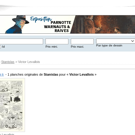
Par type de dessin
Id
Prix mini.
Prix maxi.
>
Stanislas
> Victor Levallois
as
- 1 planches originales de
Stanislas
pour «
Victor Levallois
»
r Levallois