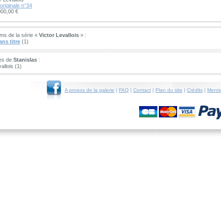
originale n°34
000,00 €
ms de la série «
Victor Levallois
» :
ns titre
(1)
ies de
Stanislas
:
allois (1)
A propos de la galerie
|
FAQ
|
Contact
|
Plan du site
|
Crédits
|
Menti