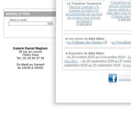
Couverture ori
Le Troisième Testament
oeuvre présen
Planche originale n°4,
passe-partout c
rustines en case n°6,
Alex Alice pour l'
NEWSLETTER
accompagnée de sa mise
Château des E
en couleur (aux encres
Votre e-mail :
5 000,00
acryliques)
3 000,00 €
Les séries de
Alex Alice
:
Le Château des étoiles
(2)
Le Troisièm
Galerie Daniel Maghen
36 rue du Louvre
Exposition de
Alex Alice
:
75001 Paris
du 10 octobre 2023 au 4 novembre 2023 -
Ex
Tel.: 01 42 84 37 39
Alex Alice
du 25 septembre 2018 au 27 octo
Du Mardi au Samedi
septembre 2018 au 23 septembre 2018 -
Expos
de 10h30 à 19h00
A propos