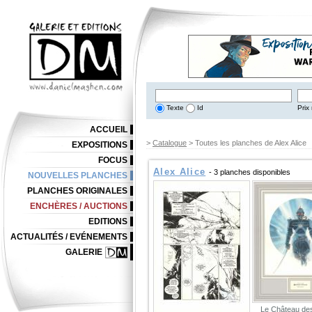
Texte
Id
Prix 
ACCUEIL
>
Catalogue
> Toutes les planches de Alex Alice
EXPOSITIONS
FOCUS
Alex Alice
- 3 planches disponibles
NOUVELLES PLANCHES
PLANCHES ORIGINALES
ENCHÈRES / AUCTIONS
EDITIONS
ACTUALITÉS / EVÉNEMENTS
GALERIE
Le Château des