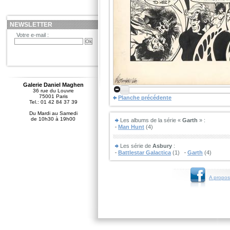
NEWSLETTER
Votre e-mail :
Galerie Daniel Maghen
36 rue du Louvre
75001 Paris
Planche précédente
Tel.: 01 42 84 37 39
Du Mardi au Samedi
de 10h30 à 19h00
Les albums de la série «
Garth
» :
Man Hunt
(4)
Les série de
Asbury
:
Battlestar Galactica
(1)
Garth
(4)
A propos