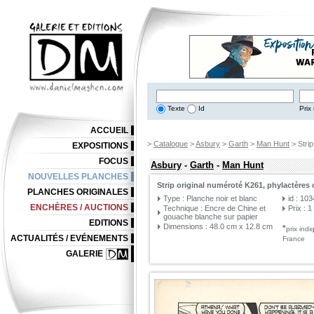
Texte
Id
Prix 
ACCUEIL
>
Catalogue
>
Asbury
>
Garth
>
Man Hunt
> Strip
EXPOSITIONS
FOCUS
Asbury
-
Garth
-
Man Hunt
NOUVELLES PLANCHES
Strip original numéroté K261, phylactères 
PLANCHES ORIGINALES
Type : Planche noir et blanc
id : 10
ENCHÈRES / AUCTIONS
Technique : Encre de Chine et
Prix :
1
gouache blanche sur papier
EDITIONS
Dimensions : 48.0 cm x 12.8 cm
*
prix ind
ACTUALITÉS / EVÉNEMENTS
France
GALERIE