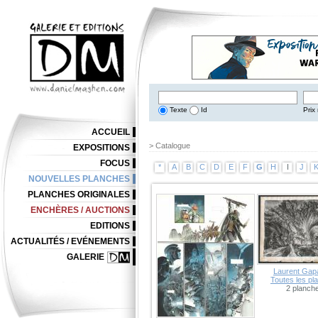
Texte
Id
Prix 
ACCUEIL
> Catalogue
EXPOSITIONS
FOCUS
*
A
B
C
D
E
F
G
H
I
J
NOUVELLES PLANCHES
PLANCHES ORIGINALES
ENCHÈRES / AUCTIONS
EDITIONS
ACTUALITÉS / EVÉNEMENTS
GALERIE
Laurent Gapa
Toutes les pl
2 planch