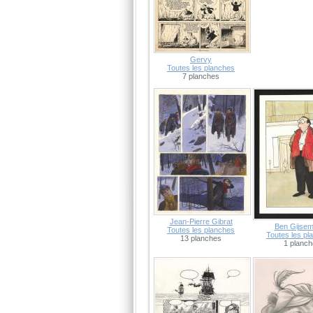
Gervy
Toutes les planches
7 planches
Jean-Pierre Gibrat
Ben Gijse
Toutes les planches
Toutes les pl
13 planches
1 planch