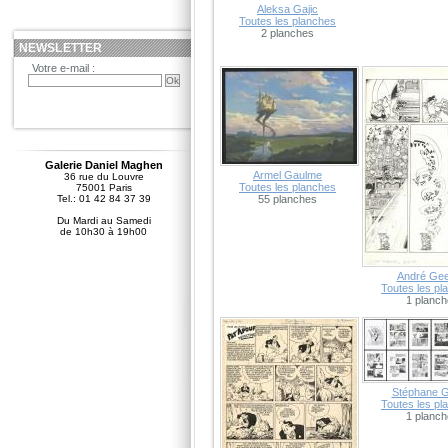
Aleksa Gajic
Toutes les planches
2 planches
NEWSLETTER
Votre e-mail :
Galerie Daniel Maghen
Armel Gaulme
36 rue du Louvre
Toutes les planches
75001 Paris
Tel.: 01 42 84 37 39
55 planches
Du Mardi au Samedi
de 10h30 à 19h00
André Gee
Toutes les pl
1 planch
Stéphane 
Toutes les pl
1 planch