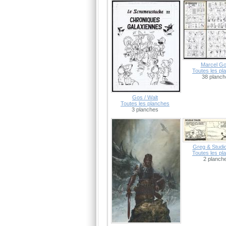
Marcel Got
Toutes les pl
38 planc
Gos / Walt
Toutes les planches
3 planches
Greg & Studi
Toutes les pl
2 planch