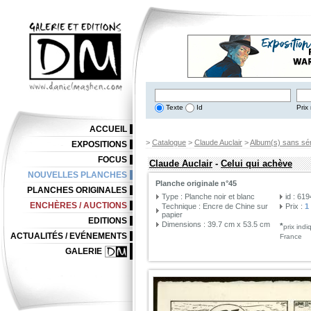
Texte
Id
Prix 
ACCUEIL
>
Catalogue
>
Claude Auclair
>
Album(s) sans sér
EXPOSITIONS
FOCUS
Claude Auclair
-
Celui qui achève
NOUVELLES PLANCHES
Planche originale n°45
PLANCHES ORIGINALES
Type : Planche noir et blanc
id : 61
ENCHÈRES / AUCTIONS
Technique : Encre de Chine sur
Prix :
1
papier
EDITIONS
Dimensions : 39.7 cm x 53.5 cm
*
prix ind
ACTUALITÉS / EVÉNEMENTS
France
GALERIE