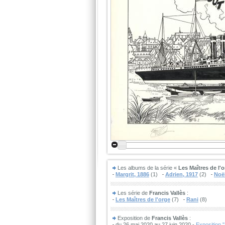
Les albums de la série «
Les Maîtres de l'
Margrit, 1886
(1)
Adrien, 1917
(2)
Noël
Les série de
Francis Vallès
:
Les Maîtres de l'orge
(7)
Rani
(8)
Exposition de
Francis Vallès
:
du 26 mai 2020 au 27 juin 2020 -
Exposition 