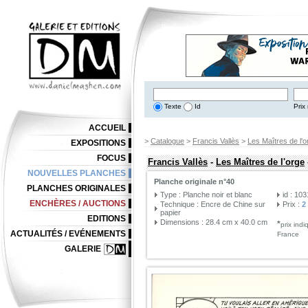
Texte
Id
Prix 
ACCUEIL
>
Catalogue
>
Francis Vallès
>
Les Maîtres de l'o
EXPOSITIONS
FOCUS
Francis Vallès
-
Les Maîtres de l'orge
NOUVELLES PLANCHES
Planche originale n°40
PLANCHES ORIGINALES
Type : Planche noir et blanc
id : 10
ENCHÈRES / AUCTIONS
Technique : Encre de Chine sur
Prix :
2
papier
EDITIONS
Dimensions : 28.4 cm x 40.0 cm
*
prix ind
ACTUALITÉS / EVÉNEMENTS
France
GALERIE