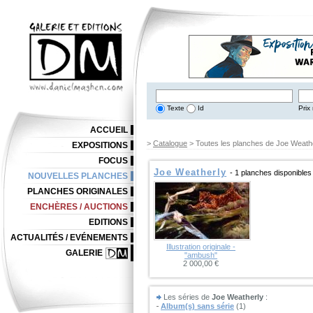
Texte
Id
Prix 
ACCUEIL
>
Catalogue
> Toutes les planches de Joe Weath
EXPOSITIONS
FOCUS
Joe Weatherly
- 1 planches disponibles
NOUVELLES PLANCHES
PLANCHES ORIGINALES
ENCHÈRES / AUCTIONS
EDITIONS
ACTUALITÉS / EVÉNEMENTS
Illustration originale -
GALERIE
"ambush"
2 000,00 €
Les séries de
Joe Weatherly
:
Album(s) sans série
(1)