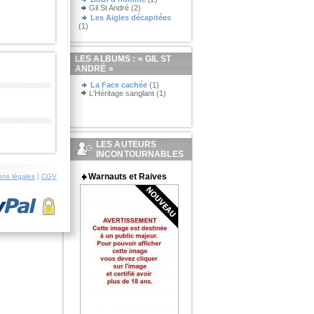
Gil St André (2)
Les Aigles décapitées
(1)
LES ALBUMS : «
GIL ST
ANDRÉ
»
La Face cachée
(1)
L'Héritage sanglant (1)
LES AUTEURS
INCONTOURNABLES
Warnauts et Raives
ons légales
|
CGV