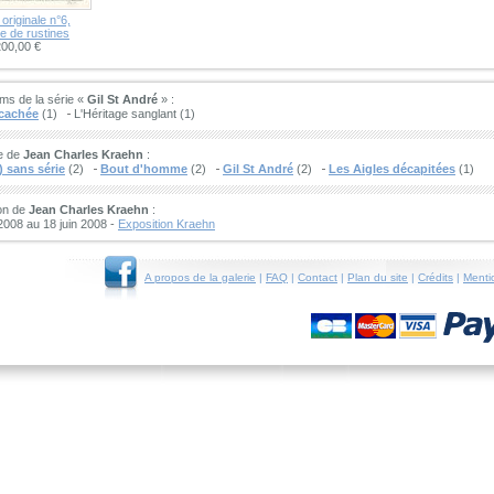
originale n°6,
e de rustines
200,00 €
ms de la série «
Gil St André
» :
 cachée
(1)
L'Héritage sanglant (1)
e de
Jean Charles Kraehn
:
 sans série
(2)
Bout d'homme
(2)
Gil St André
(2)
Les Aigles décapitées
(1)
on de
Jean Charles Kraehn
:
 2008 au 18 juin 2008 -
Exposition Kraehn
A propos de la galerie
|
FAQ
|
Contact
|
Plan du site
|
Crédits
|
Menti