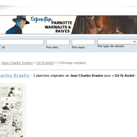
Par type de dessin
Id
Prix mini.
Prix maxi.
>
Jean Charles Kraehn
>
Gil St André
> L'Héritage sanglant
harles Kraehn
- 1 planches originales de
Jean Charles Kraehn
pour «
Gil St André -