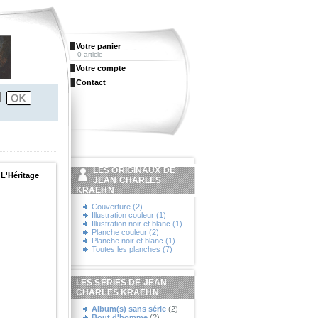
Votre panier
0 article
Votre compte
Contact
LES ORIGINAUX DE
 L'Héritage
JEAN CHARLES
KRAEHN
Couverture (2)
Illustration couleur (1)
Illustration noir et blanc (1)
Planche couleur (2)
Planche noir et blanc (1)
Toutes les planches (7)
LES SÉRIES DE JEAN
CHARLES KRAEHN
Album(s) sans série
(2)
Bout d'homme
(2)