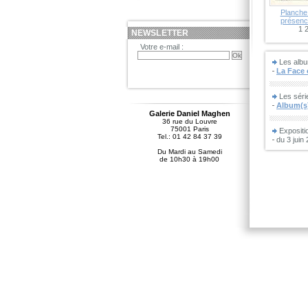
Planche 
présenc
1 
NEWSLETTER
Votre e-mail :
Les albu
La Face
Les séri
Album(s)
Galerie Daniel Maghen
36 rue du Louvre
75001 Paris
Expositi
Tel.: 01 42 84 37 39
du 3 juin
Du Mardi au Samedi
de 10h30 à 19h00