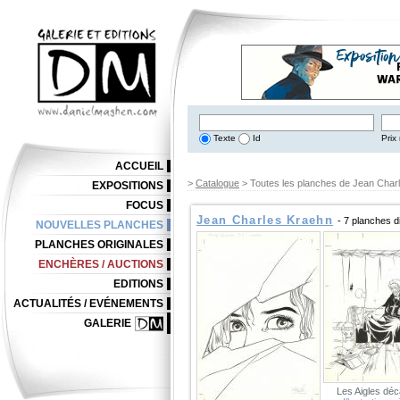
Texte
Id
Prix 
ACCUEIL
>
Catalogue
> Toutes les planches de Jean Char
EXPOSITIONS
FOCUS
Jean Charles Kraehn
- 7 planches d
NOUVELLES PLANCHES
PLANCHES ORIGINALES
ENCHÈRES / AUCTIONS
EDITIONS
ACTUALITÉS / EVÉNEMENTS
GALERIE
Les Aigles déc