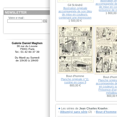
Illustration or
accompagnée de
Gil St André
de mise en co
Illustration originale
présence de r
accompagnée de son bleu
NEWSLETTER
1 800,00
de mise en couleurs,
contenant une impression
Votre e-mail :
1 500,00 €
Galerie Daniel Maghen
36 rue du Louvre
75001 Paris
Tel.: 01 42 84 37 39
Du Mardi au Samedi
de 10h30 à 19h00
Bout d'homme
Bout d'ho
Planche originale n°11,
Planche origin
rustine en case 8
accompagnée de
800,00 €
en couleurs su
Présence d'ox
métaliiq
800,00 
Les séries de
Jean Charles Kraehn
:
Album(s) sans série
(2)
Bout d'homme