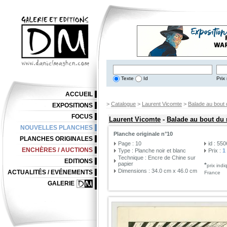
Texte
Id
Prix 
ACCUEIL
>
Catalogue
>
Laurent Vicomte
>
Balade au bout
EXPOSITIONS
FOCUS
Laurent Vicomte
-
Balade au bout du
NOUVELLES PLANCHES
Planche originale n°10
PLANCHES ORIGINALES
Page : 10
id : 55
ENCHÈRES / AUCTIONS
Type : Planche noir et blanc
Prix :
1
Technique : Encre de Chine sur
EDITIONS
papier
*
prix ind
Dimensions : 34.0 cm x 46.0 cm
ACTUALITÉS / EVÉNEMENTS
France
GALERIE