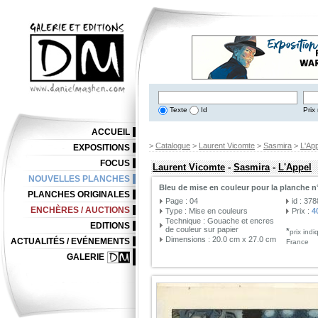
Texte
Id
Prix 
ACCUEIL
>
Catalogue
>
Laurent Vicomte
>
Sasmira
>
L'App
EXPOSITIONS
FOCUS
Laurent Vicomte
-
Sasmira
-
L'Appel
NOUVELLES PLANCHES
Bleu de mise en couleur pour la planche n
PLANCHES ORIGINALES
Page : 04
id : 37
ENCHÈRES / AUCTIONS
Type : Mise en couleurs
Prix :
4
Technique : Gouache et encres
EDITIONS
de couleur sur papier
*
prix ind
Dimensions : 20.0 cm x 27.0 cm
ACTUALITÉS / EVÉNEMENTS
France
GALERIE