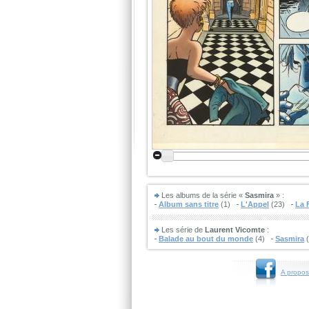
Les albums de la série «
Sasmira
» :
Album sans titre
(1)
L'Appel
(23)
La 
Les série de
Laurent Vicomte
:
Balade au bout du monde
(4)
Sasmira
(
A propos