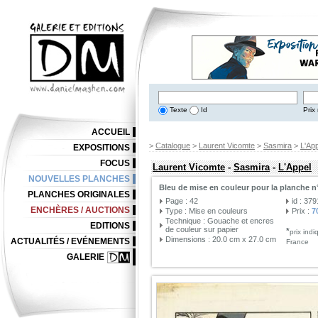
Texte
Id
Prix 
ACCUEIL
>
Catalogue
>
Laurent Vicomte
>
Sasmira
>
L'App
EXPOSITIONS
FOCUS
Laurent Vicomte
-
Sasmira
-
L'Appel
NOUVELLES PLANCHES
Bleu de mise en couleur pour la planche n
PLANCHES ORIGINALES
Page : 42
id : 37
ENCHÈRES / AUCTIONS
Type : Mise en couleurs
Prix :
7
Technique : Gouache et encres
EDITIONS
de couleur sur papier
*
prix ind
Dimensions : 20.0 cm x 27.0 cm
ACTUALITÉS / EVÉNEMENTS
France
GALERIE