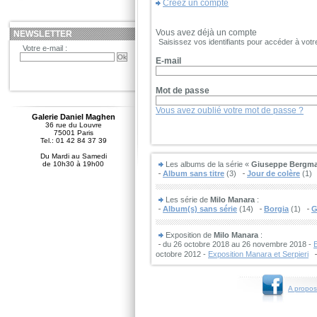
Créez un compte
Vous avez déjà un compte
NEWSLETTER
Saisissez vos identifiants pour accéder à vot
Votre e-mail :
E-mail
Mot de passe
Vous avez oublié votre mot de passe ?
Galerie Daniel Maghen
36 rue du Louvre
75001 Paris
Tel.: 01 42 84 37 39
Du Mardi au Samedi
de 10h30 à 19h00
Les albums de la série «
Giuseppe Bergm
Album sans titre
(3)
Jour de colère
(1)
Les série de
Milo Manara
:
Album(s) sans série
(14)
Borgia
(1)
G
Exposition de
Milo Manara
:
du 26 octobre 2018 au 26 novembre 2018 -
E
octobre 2012 -
Exposition Manara et Serpieri
A propos