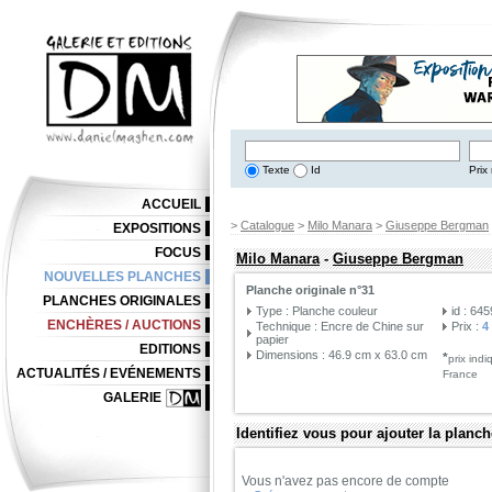
Texte
Id
Prix 
ACCUEIL
>
Catalogue
>
Milo Manara
>
Giuseppe Bergman
EXPOSITIONS
FOCUS
Milo Manara
-
Giuseppe Bergman
NOUVELLES PLANCHES
Planche originale n°31
PLANCHES ORIGINALES
Type : Planche couleur
id : 64
ENCHÈRES / AUCTIONS
Technique : Encre de Chine sur
Prix :
4
papier
EDITIONS
Dimensions : 46.9 cm x 63.0 cm
*
prix ind
ACTUALITÉS / EVÉNEMENTS
France
GALERIE
Identifiez vous pour ajouter la planch
Vous n'avez pas encore de compte