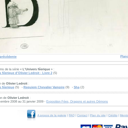
Plan
 précédente
ms de la série «
L'Univers féerique
» :
 féerique d'Olivier Ledroit - Livre 2
(5)
e de
Olivier Ledroit
:
s féerique
(5)
Requiem Chevalier Vampire
(9)
Sha
(2)
on de
Olivier Ledroit
:
cembre 2008 au 31 janvier 2009 -
Exposition Fées, Dragons et autres Démons
A propos de la galerie
|
FAQ
|
Contact
|
Plan du site
|
Crédits
|
Menti