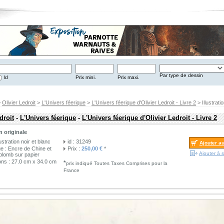
Par type de dessin
Id
Prix mini.
Prix maxi.
>
Olivier Ledroit
>
L'Univers féerique
>
L'Univers féerique d'Olivier Ledroit - Livre 2
> Illustrati
droit
-
L'Univers féerique
-
L'Univers féerique d'Olivier Ledroit - Livre 2
on originale
lustration noir et blanc
id : 31249
Ajouter a
e : Encre de Chine et
Prix :
250,00 €
*
Ajouter à s
plomb sur papier
ns : 27.0 cm x 34.0 cm
*
prix indiqué Toutes Taxes Comprises pour la
France