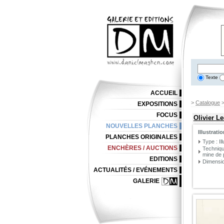
Texte
ACCUEIL
>
Catalogue
EXPOSITIONS
FOCUS
Olivier Le
NOUVELLES PLANCHES
Illustrati
PLANCHES ORIGINALES
Type : Il
ENCHÈRES / AUCTIONS
Techniqu
mine de 
EDITIONS
Dimensio
ACTUALITÉS / EVÉNEMENTS
GALERIE