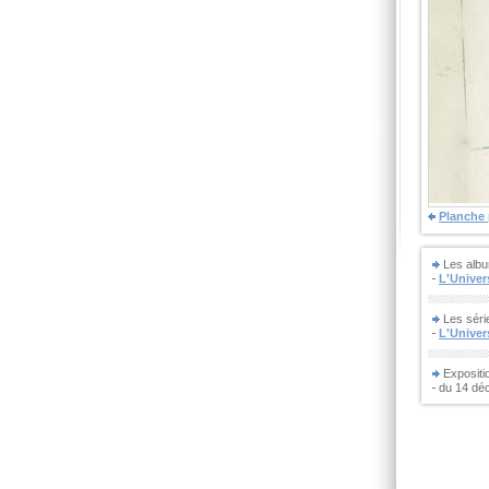
Planche
Les albu
L'Univers
Les séri
L'Univer
Expositi
du 14 dé