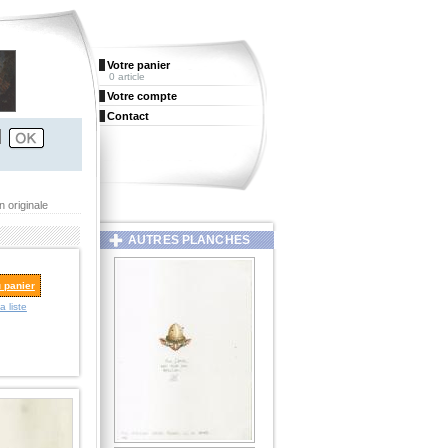
Votre panier
0 article
Votre compte
Contact
on originale
AUTRES PLANCHES
u panier
a liste