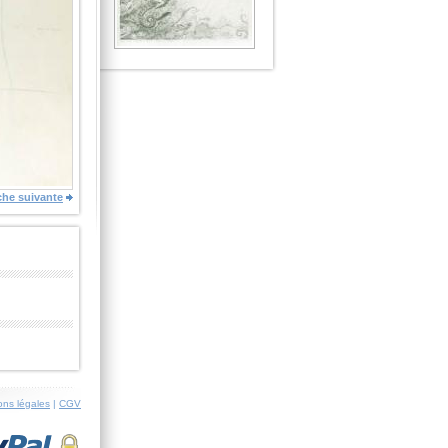
che suivante
ons légales
|
CGV